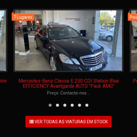
tor
Mercedes-Benz Classe E 250 CDI Station Blue
P
EFFICIENCY Avantgarde AUTO "Pack AMG"
Preço: Contacte-nos ...
VER TODAS AS VIATURAS EM STOCK