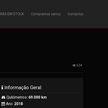
URAS EM STOCK
Compramos carros
Contactos
634
Informação Geral
Quilómetros:
69.000 km
Ano:
2018