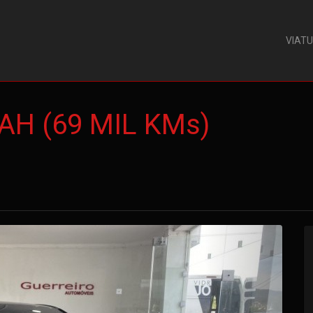
VIAT
4 AH (69 MIL KMs)