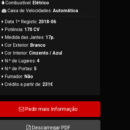
Combustível:
Elétrico
Caixa de Velocidades:
Automática
Data 1º Registo:
2018-06
Potência:
170 CV
Medida das Jantes:
17p.
Cor Exterior:
Branco
Cor Interior:
Cinzento / Azul
N.º de Lugares:
4
N.º de Portas:
5
Fumador:
Não
Crédito a partir de:
231€
Pedir mais Informação
Descarregar PDF