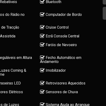
Rebatíveis
Bluetooth
s do Rádio no
Computador de Bordo
 de Tracção
Cruise Control
Assistida
Ecrã Consola Central
Faróis de Nevoeiro
eguláveis em Altura
Fecho Automático em
Andamento
Luzes Coming &
Imobilizador
ome
raseiras LED
Retrovisores Aquecidos
ores Elétricos
Sensores de Chuva
s de Luzes
Sistema Ajuda ao Arranque