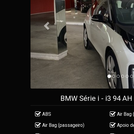
BMW Série i - i3 94 A
ABS
Air Bag 
Air Bag (passageiro)
Apoio d